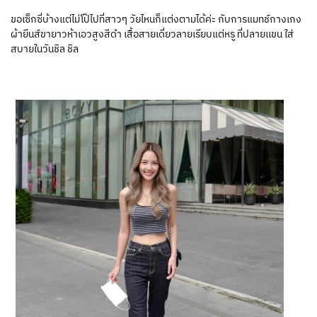
ขอเซ็กซี่บ้างแต่ไม่โป๊ไปที่สาวๆ วัยไหนก็แต่งตามได้ค่ะ กับการแมทช์กางเกง
ผ้ายีนส์ขายาวห้าเอวสูงสีดำ เสื้อสายเดี่ยวลายเรียบแต่หรู ที่ปลายเเขน ใส่
สบายในวันชิล ชิล