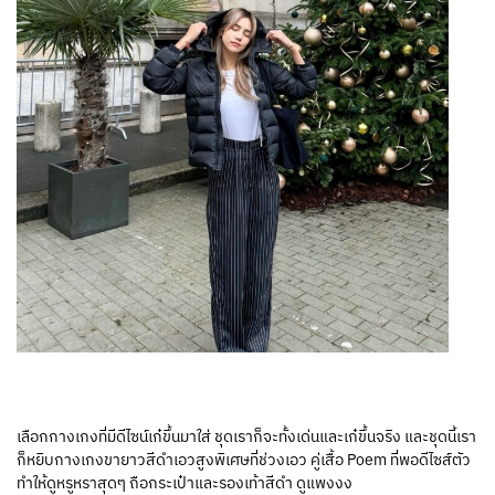
เลือกกางเกงที่มีดีไซน์เก๋ขึ้นมาใส่ ชุดเราก็จะทั้งเด่นและเก๋ขึ้นจริง และชุดนี้เรา
ก็หยิบกางเกงขายาวสีดำเอวสูงพิเศษที่ช่วงเอว คู่เสื้อ Poem ที่พอดีไซส์ตัว
ทำให้ดูหรูหราสุดๆ ถือกระเป๋าและรองเท้าสีดำ ดูแพงงง