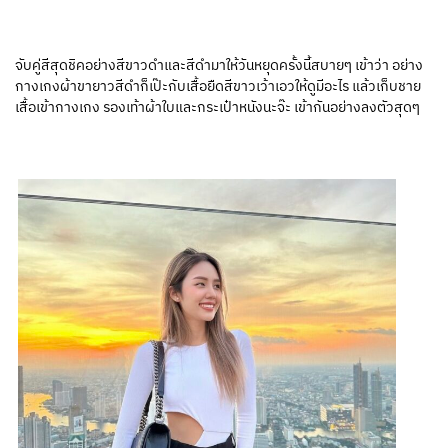
จับคู่สีสุดชิคอย่างสีขาวดำและสีดำมาให้วันหยุดครั้งนี้สบายๆ เข้าว่า อย่าง
กางเกงผ้าขายาวสีดำก็เป๊ะกับเสื้อยืดสีขาวเว้าเอวให้ดูมีอะไร แล้วเก็บชาย
เสื้อเข้ากางเกง รองเท้าผ้าใบและกระเป๋าหนังนะจ๊ะ เข้ากันอย่างลงตัวสุดๆ