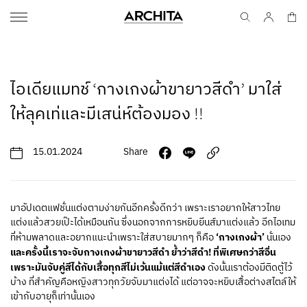
ไอเดียแมทช์ ‘กางเกงผ้าขายาวสีดำ’ มาใส่
ให้ลุคเท่และมีเสน่ห์ต้องมอง !!
15.01.2024
Share
มาอัปเดตแฟชั่นแต่งตามง่ายกันอีกครั้งดีกว่า เพราะเราอยากให้สาวไทย
แต่งแล้วสวยเป๊ะได้เหมือนกัน ซึ่งนอกจากการหยิบยีนส์มาแต่งแล้ว อีกไอเทม
‘กางเกงผ้า’
ที่ห้ามพลาดและอยากแนะนำเพราะใส่สบายมากๆ ก็คือ
นั่นเอง
และครั้งนี้เราจะจับกางเกงผ้าขายาวสีดำ ย้ำว่าสีดำ! ที่พิเศษกว่าสีอื่น
เพราะมันจับคู่สีได้กับเสื้อทุกสีไม่เว้นแม้แต่สีดำเอง
ดังนั้นเราต้องมีติดตู้ไว้
บ้าง ที่สำคัญคือหญิงสาวทุกวัยจับมาแต่งได้ แต่อาจจะหยิบเสื้อต่างสไตล์ให้
เข้ากับอายุก็เท่านั้นเอง