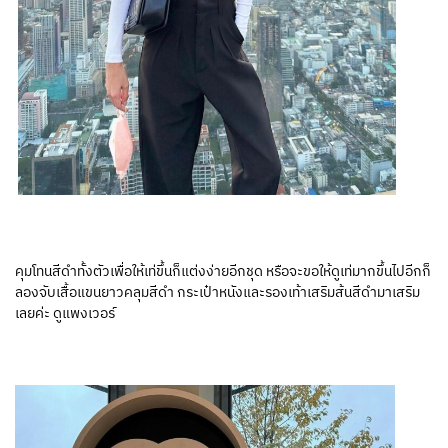
คุมโทนสีดำทั้งตัวเพื่อให้เท่ขึ้นก็แต่งง่ายอีกชุด หรือจะขอให้ดูเท่มากขึ้นไปอีกก็
ลองจับเสื้อแขนยาวคลุมสีดำ กระเป๋าหนังและรองเท้าเสริมส้นสีดำมาเสริม
เลยค่ะ ดูแพงเวอร์