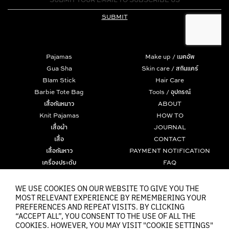
Pajamas
Make up / เมคอัพ
Gua Sha
Skin care / สกินแคร์
Blam Stick
Hair Care
Barbie Tote Bag
Tools / อุปกรณ์
เสื้อกันหนาว
ABOUT
Knit Pajamas
HOW TO
เสื้อผ้า
JOURNAL
เสื้อ
CONTACT
เสื้อกันหาว
PAYMENT NOTIFICATION
เครื่องประดับ
FAQ
มาสคาร่า
TERMS
Tom and Jerry Collection
PRIVACY POLICY
WE USE COOKIES ON OUR WEBSITE TO GIVE YOU THE
MOST RELEVANT EXPERIENCE BY REMEMBERING YOUR
The Powerpuff Girls Collection
COOKIES
PREFERENCES AND REPEAT VISITS. BY CLICKING
“ACCEPT ALL”, YOU CONSENT TO THE USE OF ALL THE
COOKIES. HOWEVER, YOU MAY VISIT "COOKIE SETTINGS"