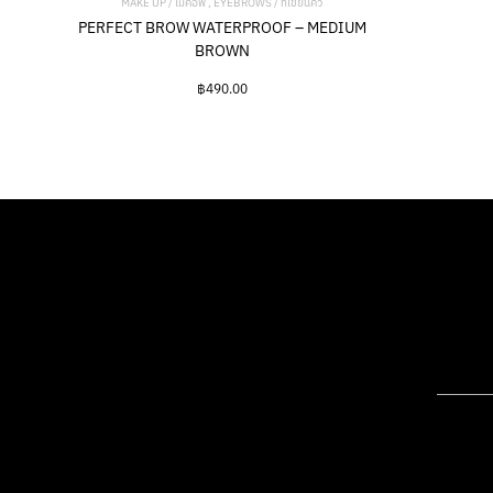
MAKE UP / เมคอัพ , EYEBROWS / ที่เขียนคิ้ว
PERFECT BROW WATERPROOF – MEDIUM
BROWN
฿
490.00