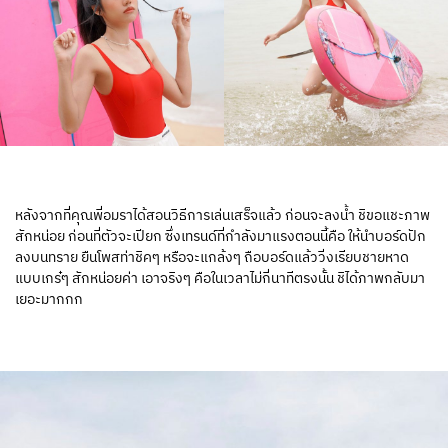
หลังจากที่คุณพี่อมราได้สอนวิธีการเล่นเสร็จแล้ว ก่อนจะลงน้ำ ชิขอแชะภาพ
สักหน่อย ก่อนที่ตัวจะเปียก ซึ่งเทรนด์ที่กำลังมาแรงตอนนี้คือ ให้นำบอร์ดปัก
ลงบนทราย ยืนโพสท่าชิคๆ หรือจะแกล้งๆ ถือบอร์ดแล้ววิ่งเรียบชายหาด
แบบเกร๋ๆ สักหน่อยค่า เอาจริงๆ คือในเวลาไม่กี่นาทีตรงนั้น ชิได้ภาพกลับมา
เยอะมากกก