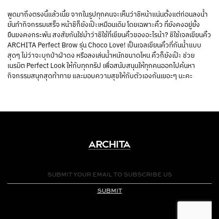
พูดมาถึงตรงนี้แล้วเนี้ย จากในรูปทุกคนจะเห็นว่าชิหน้าแน่นตั้งแต่ก่อนลงน้ำ
ยันทำกิจกรรมเสร็จ หน้าชิก็ยังเป๊ะเหมือนเดิม โดยเฉพาะคิ้ว ที่ยังคงอยู่ยั้ง
ยืนยงคงกระพัน สงสัยกันใช่ม้าว่าชิใช้ที่เขียนคิ้วของอะไรน้า? ชิใช้เจลเขียนคิ้ว
ARCHITA Perfect Brow รุ่น Choco Love! เป็นเจลเขียนคิ้วที่กันน้ำแบบ
สุดๆ ไม่ว่าจะบุกป่าฝ่าดง หรือลงเล่นน้ำหนักขนาดไหน คิ้วก็ยังเป๊ะ ช่วย
เนรมิต Perfect Look ให้กับทุกทริป เพื่อสนับสนุนให้ทุกคนออกไปค้นหา
กิจกรรมสนุกสุดท้าทาย และมอบความสุขให้กับตัวเองกันเยอะๆ นะคะ