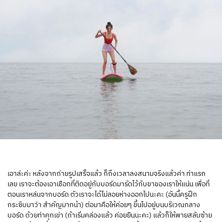
เอาล่ะค่ะ หลังจากถ่ายรูปเสร็จแล้ว ก็ถึงเวลาลงสนามจริงแล้วค่า ท่าแรก
เลย เราจะต้องเอาเชือกที่ติดอยู่กับบอร์ดมารัดไว้กับขาของเราให้แน่น เพื่อที่
ตอนเราหล่นจากบอร์ด ตัวเราจะได้ไม่ลอยห่างออกไปนะคะ (อันนี้ครูฝึก
กระซิบมาว่า สำคัญมากน้า) ต่อมาคือให้ค่อยๆ ขึ้นไปอยู่บนบริเวณกลาง
บอร์ด ด้วยท่าคุกเข่า (ถ้าเริ่มคล่องแล้ว ค่อยยืนนะคะ) แล้วก็ให้พายสลับซ้าย