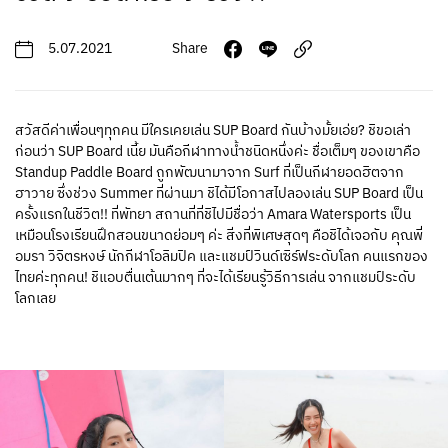
5.07.2021
Share
สวัสดีค่าเพื่อนๆทุกคน มีใครเคยเล่น SUP Board กันบ้างมั้ยเอ่ย? ชิขอเล่า
ก่อนว่า SUP Board เนี้ย มันคือกีฬาทางน้ำชนิดหนึ่งค่ะ ชื่อเต็มๆ ของเขาคือ
Standup Paddle Board ถูกพัฒนามาจาก Surf ที่เป็นกีฬายอดฮิตจาก
ฮาวาย ซึ่งช่วง Summer ที่ผ่านมา ชิได้มีโอกาสไปลองเล่น SUP Board เป็น
ครั้งแรกในชีวิต!! ที่พัทยา สถานที่ที่ชิไปมีชื่อว่า Amara Watersports เป็น
เหมือนโรงเรียนฝึกสอนขนาดย่อมๆ ค่ะ สิ่งที่พิเศษสุดๆ คือชิได้เจอกับ คุณพี่
อมรา วิจิตรหงษ์ นักกีฬาโอลิมปิค และแชมป์วินด์เซิร์ฟระดับโลก คนแรกของ
ไทยค่ะทุกคน! ชิแอบตื่นเต้นมากๆ ที่จะได้เรียนรู้วิธีการเล่น จากแชมป์ระดับ
โลกเลย