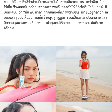
ขวาไปเรื่อยๆ ซึ่งชิว่าส่วนที่ยากของมันคือ การเลี้ยวค่ะ เพราะกว่าชิจะเลี้ยว
ได้เนี้ย ตีวงออกไปกว้างมากกกกก พอเริ่มทรงตัวได้ ชิก็ตัดสินใจยืนเลยค่ะ ชิ
บอกเลยนะว่า “มัน ฟิน มาก” ทุกคนลองนึกภาพตามชินะ เรายืนอยู่กลางทะเล
มีลมเบาๆ มองเห็นวิวทะเลที่กว้างสุดลูกหูลูกตา มันเป็นอะไรที่ผ่อนคลาย และ
มีความสุขมากกกก ชิอยากแนะนำทุกคนให้ลองไปเล่นมากๆ เลย มันดีมาก
จริงๆ ค่ะ