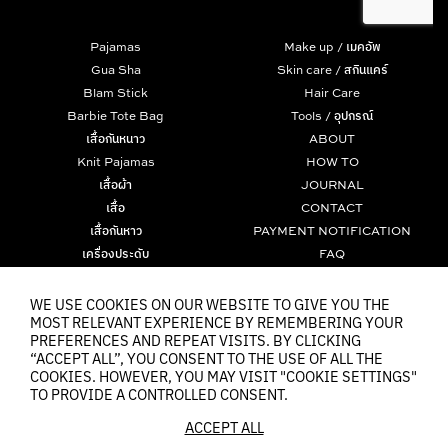
Pajamas
Make up / เมคอัพ
Gua Sha
Skin care / สกินแคร์
Blam Stick
Hair Care
Barbie Tote Bag
Tools / อุปกรณ์
เสื้อกันหนาว
ABOUT
Knit Pajamas
HOW TO
เสื้อผ้า
JOURNAL
เสื้อ
CONTACT
เสื้อกันหาว
PAYMENT NOTIFICATION
เครื่องประดับ
FAQ
มาสคาร่า
TERMS
Tom and Jerry Collection
PRIVACY POLICY
WE USE COOKIES ON OUR WEBSITE TO GIVE YOU THE
MOST RELEVANT EXPERIENCE BY REMEMBERING YOUR
The Powerpuff Girls Collection
COOKIES
PREFERENCES AND REPEAT VISITS. BY CLICKING
“ACCEPT ALL”, YOU CONSENT TO THE USE OF ALL THE
COOKIES. HOWEVER, YOU MAY VISIT "COOKIE SETTINGS"
TO PROVIDE A CONTROLLED CONSENT.
ACCEPT ALL
© 2021 ARCHITA OFFICIAL 2021
| Web
::*