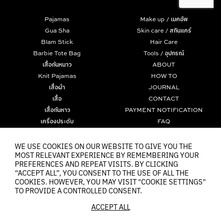
Pajamas
Make up / เมคอัพ
Gua Sha
Skin care / สกินแคร์
Blam Stick
Hair Care
Barbie Tote Bag
Tools / อุปกรณ์
เสื้อกันหนาว
ABOUT
Knit Pajamas
HOW TO
เสื้อผ้า
JOURNAL
เสื้อ
CONTACT
เสื้อกันหาว
PAYMENT NOTIFICATION
เครื่องประดับ
FAQ
มาสคาร่า
TERMS
Tom and Jerry Collection
PRIVACY POLICY
WE USE COOKIES ON OUR WEBSITE TO GIVE YOU THE
MOST RELEVANT EXPERIENCE BY REMEMBERING YOUR
The Powerpuff Girls Collection
COOKIES
PREFERENCES AND REPEAT VISITS. BY CLICKING
“ACCEPT ALL”, YOU CONSENT TO THE USE OF ALL THE
COOKIES. HOWEVER, YOU MAY VISIT "COOKIE SETTINGS"
TO PROVIDE A CONTROLLED CONSENT.
ACCEPT ALL
© 2021 ARCHITA OFFICIAL 2021
| Web
::*