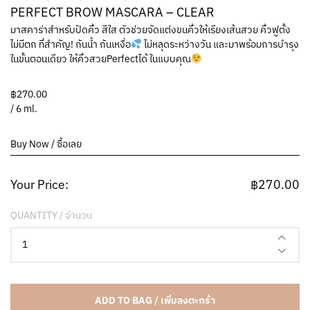
PERFECT BROW MASCARA – CLEAR
มาสคาร่าสำหรับปัดคิ้ว สีใส ตัวช่วยจัดแต่งขนคิ้วให้เรียงเส้นสวย คิ้วฟูตั้ง
ไม่มีตก ที่สำคัญ! กันน้ำ กันเหงื่อ
ไม่หลุดระหว่างวัน และมาพร้อมการบำรุง
ในขั้นตอนเดียว ให้คิ้วสวยPerfectได้ ในแบบคุณ
฿
270.00
/ 6 ml.
Buy Now / ซื้อเลย
Your Price:
฿
270.00
Perfect
brow
mascara
-
Clear
ADD TO BAG / เพิ่มลงตะกร้า
quantity