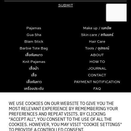
Pajamas
Make up / เมคอัพ
Gua Sha
Skin care / สกินแคร์
Blam Stick
Hair Care
Barbie Tote Bag
Tools / อุปกรณ์
เสื้อกันหนาว
ABOUT
Knit Pajamas
HOW TO
เสื้อผ้า
JOURNAL
เสื้อ
CONTACT
เสื้อกันหาว
PAYMENT NOTIFICATION
เครื่องประดับ
FAQ
มาสคาร่า
TERMS
Tom and Jerry Collection
PRIVACY POLICY
WE USE COOKIES ON OUR WEBSITE TO GIVE YOU THE
MOST RELEVANT EXPERIENCE BY REMEMBERING YOUR
The Powerpuff Girls Collection
COOKIES
PREFERENCES AND REPEAT VISITS. BY CLICKING
“ACCEPT ALL”, YOU CONSENT TO THE USE OF ALL THE
COOKIES. HOWEVER, YOU MAY VISIT "COOKIE SETTINGS"
TO PROVIDE A CONTROLLED CONSENT.